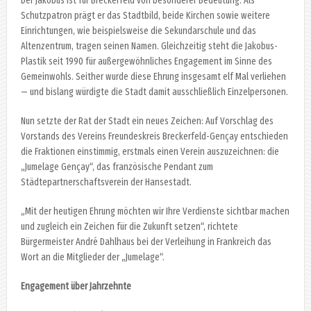
Der Jakobus ist für Breckerfeld von besonderer Bedeutung: Als
Schutzpatron prägt er das Stadtbild, beide Kirchen sowie weitere
Einrichtungen, wie beispielsweise die Sekundarschule und das
Altenzentrum, tragen seinen Namen. Gleichzeitig steht die Jakobus-
Plastik seit 1990 für außergewöhnliches Engagement im Sinne des
Gemeinwohls. Seither wurde diese Ehrung insgesamt elf Mal verliehen
— und bislang würdigte die Stadt damit ausschließlich Einzelpersonen.
Nun setzte der Rat der Stadt ein neues Zeichen: Auf Vorschlag des
Vorstands des Vereins Freundeskreis Breckerfeld-Gençay entschieden
die Fraktionen einstimmig, erstmals einen Verein auszuzeichnen: die
„Jumelage Gençay“, das französische Pendant zum
Städtepartnerschaftsverein der Hansestadt.
„Mit der heutigen Ehrung möchten wir Ihre Verdienste sichtbar machen
und zugleich ein Zeichen für die Zukunft setzen“, richtete
Bürgermeister André Dahlhaus bei der Verleihung in Frankreich das
Wort an die Mitglieder der „Jumelage“.
Engagement über Jahrzehnte