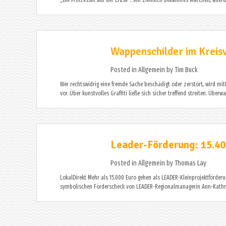
„Die Prinzessin auf der Erbse“…ein ziemlich bekanntes Märchen, allerd
Wappenschilder im Kreis
Posted in
Allgemein
by
Tim Buck
Wer rechtswidrig eine fremde Sache beschädigt oder zerstört, wird mitF
vor. Über kunstvolles Graffiti ließe sich sicher treffend streiten. Über
Leader-Förderung: 15.40
Posted in
Allgemein
by
Thomas Lay
LokalDirekt Mehr als 15.000 Euro gehen als LEADER-Kleinprojektförder
symbolischen Förderscheck von LEADER-Regionalmanagerin Ann-Kathrin 