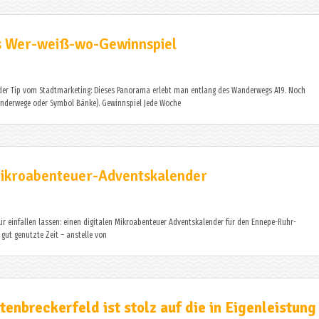
s Wer-weiß-wo-Gewinnspiel
nder Tip vom Stadtmarketing: Dieses Panorama erlebt man entlang des Wanderwegs A19. Noch
 Wanderwege oder Symbol Bänke). Gewinnspiel Jede Woche
 Mikroabenteuer-Adventskalender
ür einfallen lassen: einen digitalen Mikroabenteuer Adventskalender für den Ennepe-Ruhr-
gut genutzte Zeit – anstelle von
enbreckerfeld ist stolz auf die in Eigenleistung