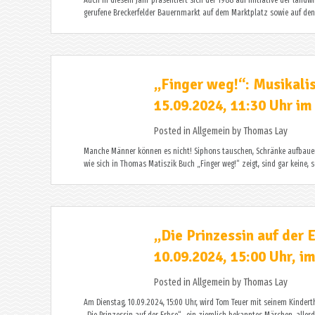
Auch in diesem Jahr präsentiert sich der 1988 auf Initiative der landw
gerufene Breckerfelder Bauernmarkt auf dem Marktplatz sowie auf den 
„Finger weg!“: Musikali
15.09.2024, 11:30 Uhr 
Posted in
Allgemein
by
Thomas Lay
Manche Männer können es nicht! Siphons tauschen, Schränke aufbauen,
wie sich in Thomas Matiszik Buch „Finger weg!“ zeigt, sind gar keine, 
„Die Prinzessin auf der
10.09.2024, 15:00 Uhr,
Posted in
Allgemein
by
Thomas Lay
Am Dienstag, 10.09.2024, 15:00 Uhr, wird Tom Teuer mit seinem Kinder