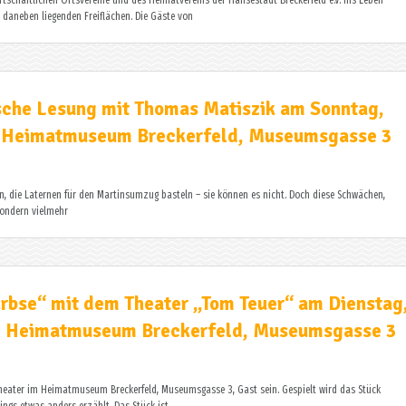
irtschaftlichen Ortsvereine und des Heimatvereins der Hansestadt Breckerfeld e.V. ins Leben
daneben liegenden Freiflächen. Die Gäste von
sche Lesung mit Thomas Matiszik am Sonntag,
im Heimatmuseum Breckerfeld, Museumsgasse 3
 die Laternen für den Martinsumzug basteln – sie können es nicht. Doch diese Schwächen,
sondern vielmehr
 Erbse“ mit dem Theater „Tom Teuer“ am Dienstag
 im Heimatmuseum Breckerfeld, Museumsgasse 3
theater im Heimatmuseum Breckerfeld, Museumsgasse 3, Gast sein. Gespielt wird das Stück