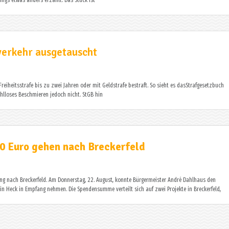
ings etwas anders erzählt. Das Stück ist
verkehr ausgetauscht
reiheitsstrafe bis zu zwei Jahren oder mit Geldstrafe bestraft. So sieht es dasStrafgesetzbuch
wahlloses Beschmieren jedoch nicht. StGB hin
0 Euro gehen nach Breckerfeld
ung nach Breckerfeld. Am Donnerstag, 22. August, konnte Bürgermeister André Dahlhaus den
Heck in Empfang nehmen. Die Spendensumme verteilt sich auf zwei Projekte in Breckerfeld,